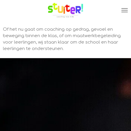
Ga
direct
naar
de
Of het nu gaat om coaching op gedrag, gevoel en
hoofdinhoud
beweging binnen de klas, of om maatwerkbegeleiding
voor leerlingen, wij staan klaar om de school en haar
leerlingen te ondersteunen.